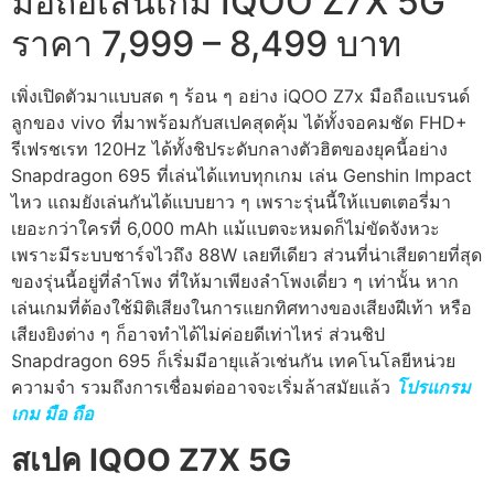
มือถือเล่นเกม IQOO Z7X 5G
ราคา 7,999 – 8,499 บาท
เพิ่งเปิดตัวมาแบบสด ๆ ร้อน ๆ อย่าง iQOO Z7x มือถือแบรนด์
ลูกของ vivo ที่มาพร้อมกับสเปคสุดคุ้ม ได้ทั้งจอคมชัด FHD+
รีเฟรชเรท 120Hz ได้ทั้งชิประดับกลางตัวฮิตของยุคนี้อย่าง
Snapdragon 695 ที่เล่นได้แทบทุกเกม เล่น Genshin Impact
ไหว แถมยังเล่นกันได้แบบยาว ๆ เพราะรุ่นนี้ให้แบตเตอรี่มา
เยอะกว่าใครที่ 6,000 mAh แม้แบตจะหมดก็ไม่ขัดจังหวะ
เพราะมีระบบชาร์จไวถึง 88W เลยทีเดียว ส่วนที่น่าเสียดายที่สุด
ของรุ่นนี้อยู่ที่ลำโพง ที่ให้มาเพียงลำโพงเดี่ยว ๆ เท่านั้น หาก
เล่นเกมที่ต้องใช้มิติเสียงในการแยกทิศทางของเสียงฝีเท้า หรือ
เสียงยิงต่าง ๆ ก็อาจทำได้ไม่ค่อยดีเท่าไหร่ ส่วนชิป
Snapdragon 695 ก็เริ่มมีอายุแล้วเช่นกัน เทคโนโลยีหน่วย
ความจำ รวมถึงการเชื่อมต่ออาจจะเริ่มล้าสมัยแล้ว
โปรแกรม
เกม มือ ถือ
สเปค IQOO Z7X 5G