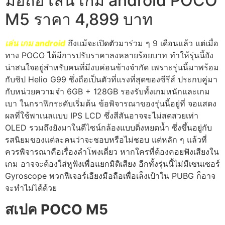
มือถือ เล่น เกม android POCO
M5 ราคา 4,899 บาท
เล่น เกม android
ถึงแม้จะเปิดตัวมาร่วม ๆ 9 เดือนแล้ว แต่เมื่อ
ทาง POCO ได้มีการปรับราคาลงหลายร้อยบาท ทำให้รุ่นนี้ยัง
น่าสนใจอยู่สำหรับคนที่มีงบค่อนข้างจำกัด เพราะรุ่นนี้มาพร้อม
กับชิป Helio G99 ซึ่งถือเป็นตัวที่แรงที่สุดของซีรีส์ ประกบคู่มา
กับหน่วยความจำ 6GB + 128GB รองรับทั้งเกมหนักและเกม
เบา ในกราฟิกระดับเริ่มต้น ข้อพิจารณาของรุ่นนี้อยู่ที่ จอแสดง
ผลที่ใช้พาเนลแบบ IPS LCD ซึ่งสีสันอาจจะไม่สดสวยเท่า
OLED รวมถึงยังมาในดีไซน์กล้องแบบติ่งหยดน้ำ ซึ่งขึ้นอยู่กับ
รสนิยมของแต่ละคนว่าจะชอบหรือไม่ชอบ แต่หลัก ๆ แล้วที่
ควรพิจารณาคือเรื่องลำโพงเดี่ยว หากใครที่ต้องคอยฟังเสียงใน
เกม อาจจะต้องใส่หูฟังเพื่อแยกมิติเสียง อีกทั้งรุ่นนี้ไม่มีเซนเซอร์
Gyroscope พวกฟีเจอร์เอียงมือถือเพื่อเล็งเป้าใน PUBG ก็อาจ
จะทำไม่ได้ด้วย
สเปค POCO M5